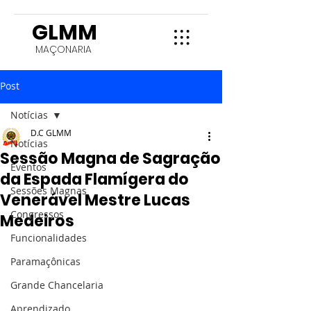
GLMM
MAÇONARIA
Post
Notícias
D.C GLMM
Notícias
Sessão Magna de Sagração
Eventos
da Espada Flamígera do
Sessões Magnas
Venerável Mestre Lucas
Congressos
Medeiros
Funcionalidades
Paramaçônicas
Grande Chancelaria
Aprendizado