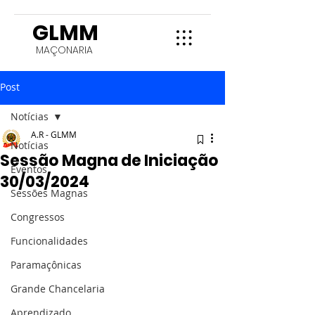
GLMM
MAÇONARIA
Post
Notícias
A.R - GLMM
Notícias
Sessão Magna de Iniciação
Eventos
30/03/2024
Sessões Magnas
Congressos
Funcionalidades
Paramaçônicas
Grande Chancelaria
Aprendizado