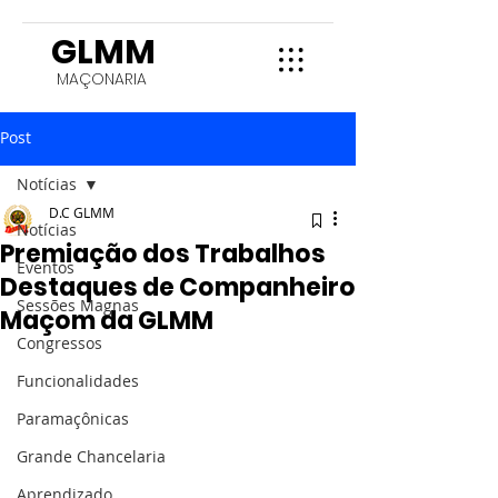
GLMM
MAÇONARIA
Post
Notícias
D.C GLMM
Notícias
Premiação dos Trabalhos
Eventos
Destaques de Companheiro
Sessões Magnas
Maçom da GLMM
Congressos
Funcionalidades
Paramaçônicas
Grande Chancelaria
Aprendizado