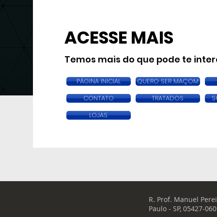
ACESSE MAIS
Temos mais do que pode te inter
PÁGINA INICIAL
QUERO SER MAÇOM
CONTATO
TRATADOS
S
LOJAS
R. Prof. Manuel Perei
Paulo - SP, 05427-060