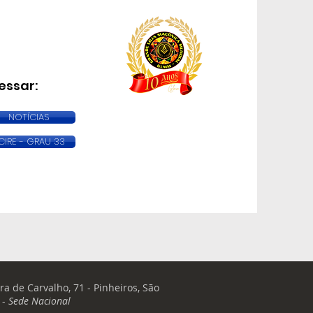
essar:
NOTÍCIAS
CIRE - GRAU 33
ra de Carvalho, 71 - Pinheiros, São
 -
Sede Nacional